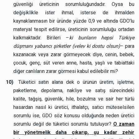
güvenliği üreticinin sorumluluğundadır. Oysa bu
değişiklikle ister ihmal, isterse de ihmalden
kaynaklanmasın bir üründe yüzde 0,9 ve altında GDO'lu
materyal tespit edilirse, üreticinin sorumluluğu ortadan
kalkmaktadır. Birileri –
ki bunların hepsi Türkiye
düşmanı yabancı şirketler (velev ki dostu olsun)
– para
kazanacak veya zarar görmeyecek diye, cenin, bebek,
çocuk, genç, süt veren anne, hasta, yaşlı ve tabiattaki
diğer canlıların zarar görmesi kabul edilebilir mi?
10)
Tüketici satın alana dek o ürünün üretim, işletme,
paketleme, depolama, nakliye ve satış sürecindeki
kalite, tağşiş, güvenlik, hile, bozulma ve sair her türlü
hasardan nasıl ki üretici, ithalatçı, satıcı müteselsilen
sorumlu ise, GDO söz konusu olduğunda neden üretici
sorumlu değil de tüketici sorumlu tutuluyor?
O zaman
bir yönetmelik daha çıkarıp, şu kadar zehir