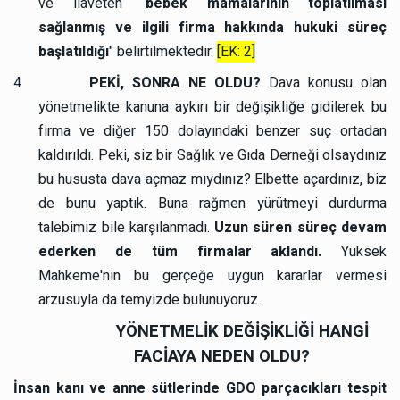
ve ilaveten “
bebek mamalarının toplatılması
sağlanmış ve ilgili firma hakkında hukuki süreç
başlatıldığı
" belirtilmektedir.
[EK: 2]
4
PEKİ, SONRA NE OLDU?
Dava konusu olan
yönetmelikte kanuna aykırı bir değişikliğe gidilerek bu
firma ve diğer 150 dolayındaki benzer suç ortadan
kaldırıldı. Peki, siz bir Sağlık ve Gıda Derneği olsaydınız
bu hususta dava açmaz mıydınız? Elbette açardınız, biz
de bunu yaptık. Buna rağmen yürütmeyi durdurma
talebimiz bile karşılanmadı.
Uzun süren süreç devam
ederken de tüm firmalar aklandı.
Yüksek
Mahkeme'nin bu gerçeğe uygun kararlar vermesi
arzusuyla da temyizde bulunuyoruz.
YÖNETMELİK DEĞİŞİKLİĞİ HANGİ
FACİAYA NEDEN OLDU?
İnsan kanı ve anne sütlerinde GDO parçacıkları tespit