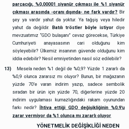
parçacığı, %0,00001 siyanür çıkması ile %1 siyanür
çıkması arasında -oranı dışında- ne fark vardır?
Bir
şey ya vardır yahut da yoktur. Ya tağşiş veya hiledir
yahut da değildir.
Batılı tröstler böyle istiyor
diye
mevzuatımız “GDO bulaşanı” cevaz görecekse, Türkiye
Cumhuriyeti anayasasının cari olduğunu kim
söyleyebilir? Ülkemiz insanının güvende olduğunu kim
iddia edebilir? Nesil emniyetinden nasıl söz edilebilir?
13)
Mesela neden %1 değil de %0,9? Yüzde 1 zararlı da
%0,9 olunca zararsız mı oluyor? Bunun, bir mağazanın
yüzde 70'e varan indirim yazıp, sadece sembolik
sıradan bir ürün için yüzde 70, diğerlerine yüzde 20
indirim uygulaması kurnazlığındaki rakam oyunundan
farkı nedir?
İhtiva ettiği GDO değişikliğinin %0,9'u
zarar vermiyor da %1 olunca mı zararlı oluyor
YÖNETMELİK DEĞİŞİKLİĞİ NEDEN