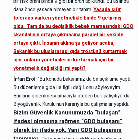
bir risk oranı binde 9 gibi bir oran açıklandı. Bu aslında
daha önce yasada olmayan bir tanım.
Yasada sıfır
tolerans varken yönetmelikle binde 9 getirmiş
oldu. Tam da bu değişiklik bebek mamasındaki GDO
skandalının ortaya çıkmasına paralel bir şekilde
ortaya çıktı. İnsanın aklına şu geliyor acaba,
Bakanlık bu uluslararası gıda tröstünü kurtarmak
için, onların yöneticilerini kurtarmak için bir
yönetmelik değişikliği mi yaptı?
İrfan Erol:
“Bu konuda bakanımız da bir açıklama yaptı.
Bu düzenleme gıda ile ilgili değil, onu söyleyeyim.
Bunların giderilmesi amacıyla öteden beri çalışılıyordu.
Biyogüvenlik Kurulu'nun kararıyla bu çalışmalar yapıldı.
Bizim Güvenlik Kanunumuzda “bulaşan”
ifadesi olmasına rağmen “GDO bulaşanı”
olarak bir ifade yok.
Yani GDO bulaşanını
tanımıyor
.
Dolayısıyla bu eksiklik görüldüğü için…