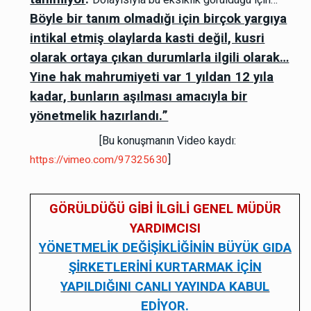
Böyle bir tanım olmadığı için birçok yargıya
intikal etmiş olaylarda kasti değil, kusri
olarak ortaya çıkan durumlarla ilgili olarak…
Yine hak mahrumiyeti var 1 yıldan 12 yıla
kadar, bunların aşılması amacıyla bir
yönetmelik hazırlandı.”
[Bu konuşmanın Video kaydı:
]
https://vimeo.com/97325630
GÖRÜLDÜĞÜ GİBİ İLGİLİ GENEL MÜDÜR
YARDIMCISI
YÖNETMELİK DEĞİŞİKLİĞİNİN BÜYÜK GIDA
ŞİRKETLERİNİ KURTARMAK İÇİN
YAPILDIĞINI CANLI YAYINDA KABUL
EDİYOR
.