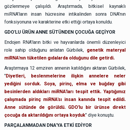
gözlenmeye çalışıldı.
Araştırmada, bitkisel kaynaklı
miRNA'ların insan hücresine intikalinden sonra DNA'nın
fonksiyonuna ve karakterine etki ettiği ortaya konuldu.
GDO'LU ÜRÜN ANNE SÜTÜNDEN ÇOCUĞA GEÇİYOR
Endojen RNA'ların bitki ve hayvanlarda önemli düzenleyici
role sahip olduğunu anlatan Gürbilek,
genetik materyal
miRNA'nın tüketilen gıdalarda olduğunu dile getirdi.
Araştırmaya 12 emziren annenin katıldığını aktaran Gürbilek,
"
Diyetleri, beslenmelerine ilişkin annelere neler
yediğini sorduk. Soya, pirinç, elma ve buğday gibi
besinlerden aldıkları miRNA'ları tespit ettik. Yaptığımız
çalışmada pirinç miRNA'sı insan kanında tespit edildi.
Anne sütünde de görüldü. GDO'lu bir ürünse direkt
çocuğa da aktarıldığını ortaya koyduk
" diye konuştu.
PARÇALANMADAN DNA'YA ETKİ EDİYOR