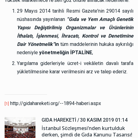
Yüksek Mahkemece re'sen göz önüne alınacak nedenlerle:
29 Mayıs 2014 tarihli Resmi Gazete'nin 29014 sayılı
nüshasında yayınlanan
“Gıda ve Yem Amaçlı Genetik
Yapısı Değiştirilmiş Organizmalar ve Ürünlerinin
İthalatı, İşlenmesi, İhracatı, Kontrol ve Denetimine
Dair Yönetmelik”
in
tüm maddelerinin hukuka aykırılığı
nedeniyle
yönetmeliğin İPTALİNE
,
Yargılama giderleriyle ücret-i vekâletin davalı tarafa
yükletilmesine karar verilmesini arz ve talep ederiz.
http://gidahareketi.org/--1894-haberi.aspx
[1]
GIDA HAREKETI /
30 KASIM 2019 01:14
İstanbul Sözleşmesi’nden kurtulduk
derken, şimdi de Gıda Kanunu Tasarısı!