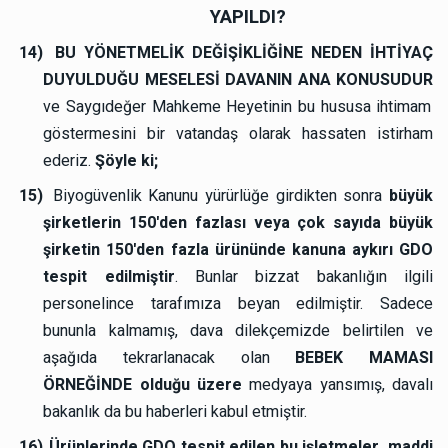
YAPILDI?
14)
BU YÖNETMELİK DEĞİŞİKLİĞİNE NEDEN İHTİYAÇ
DUYULDUĞU MESELESİ DAVANIN ANA KONUSUDUR
ve Saygıdeğer Mahkeme Heyetinin bu hususa ihtimam
göstermesini bir vatandaş olarak hassaten istirham
ederiz.
Şöyle ki;
15)
Biyogüvenlik Kanunu yürürlüğe girdikten sonra
büyük
şirketlerin 150'den fazlası veya çok sayıda büyük
şirketin 150'den fazla ürününde kanuna aykırı GDO
tespit edilmiştir
. Bunlar bizzat bakanlığın ilgili
personelince tarafımıza beyan edilmiştir. Sadece
bununla kalmamış, dava dilekçemizde belirtilen ve
aşağıda tekrarlanacak olan
BEBEK MAMASI
ÖRNEĞİNDE olduğu üzere
medyaya yansımış, davalı
bakanlık da bu haberleri kabul etmiştir.
16)
Ürünlerinde GDO tespit edilen bu işletmeler, maddi