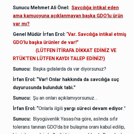
Sunucu Mehmet Ali Önel:
Savcılığa intikal eden
ama kamuoyuna açıklanmayan başka GDO'lu ürün
var mı?
Genel Müdür İrfan Erol:
“
Var. Savcılığa intikal etmiş
GDO'lu başka ürünler de var!”
(LÜTFEN İTİRAFA DİKKAT EDİNİZ VE
RTÜK'TEN LÜTFEN KAYDI TALEP EDİNİZ!)
Sunucu:
Başka gıdalarda da var diyorsunuz?
İrfan Erol:
“Var! Onlar hakkında da savcılığa suç
duyurusunda bulunduk tabi.”
Sunucu:
Şu an onları açıklamıyorsunuz…
İrfan Erol: “
Onlarla ilgili
yargı süreci
devam ediyor
.”
Sunucu:
Biyogüvenlik Yasası'na göre, aslında sıfır
tolerans tanınan GDO'da bir bulaşma oranı kabul edilip,