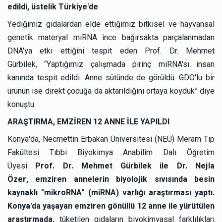
edildi, üstelik Türkiye'de
Yediğimiz gıdalardan elde ettiğimiz bitkisel ve hayvansal
genetik materyal miRNA ince bağırsakta parçalanmadan
DNA'ya etki ettiğini tespit eden
Prof. Dr. Mehmet
Gürbilek
,
“Yaptığımız çalışmada pirinç miRNA'sı insan
kanında tespit edildi. Anne sütünde de görüldü. GDO'lu bir
ürünün ise direkt çocuğa da aktarıldığını ortaya koyduk”
diye
konuştu.
ARAŞTIRMA, EMZİREN 12 ANNE İLE YAPILDI
Konya'da, Necmettin Erbakan Üniversitesi (NEÜ) Meram Tıp
Fakültesi Tıbbi Biyokimya Anabilim Dalı Öğretim
Üyesi
Prof. Dr. Mehmet Gürbilek ile Dr. Nejla
Özer,
emziren annelerin biyolojik sıvısında besin
kaynaklı "mikroRNA" (miRNA) varlığı araştırması yaptı.
Konya'da yaşayan emziren gönüllü 12 anne ile yürütülen
araştırmada,
tüketilen gıdaların biyokimyasal farklılıkları