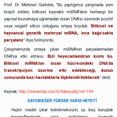
Prof. Dr. Mehmet Gürbilek, "Bu yaptığımız çalışmada yeni
tespit edilen; bitkisel kaynaklı miRNA'ların herhangi bir
yapısal bozulmaya uğramadan insan DNA'sı üzerinde pozitif
veya negatif etkisi olduğunu ortaya koyduk.
'Bitkisel ve
hayvansal genetik materyal miRNA, ince bağırsakta
parçalanır'
diye biliniyordu.
Çalışmamızda ortaya çıkan miRNA'nın parçalanmadan
DNA'ya etki etmesi.
Bizi heyecanlandıran kısmı bu.
Bitkisel miRNA'nın insan hücresindeki DNA'da
transkripsiyon üzerine etki edebileceği, bunun
sonucunda bazı hastalıklarla ilişkilendirilebilecek
” dedi.
Kaynak:
http://meramtip.com.tr/haber.php?id=194
SAYGIDEĞER YÜKSEK YARGI HEYETİ
Hiçbir maddi çıkar beklemeksizin, üç beş kuruşluk
tasarruflarımızla aziz milletimizi, kıymetli