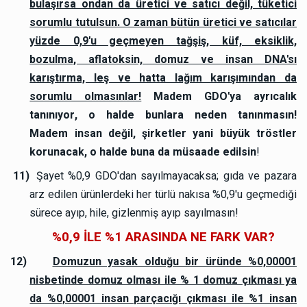
bulaşırsa ondan da üretici ve satıcı değil, tüketici
sorumlu tutulsun. O zaman bütün üretici ve satıcılar
yüzde 0,9'u geçmeyen tağşiş, küf, eksiklik,
bozulma, aflatoksin, domuz ve insan DNA'sı
karıştırma, leş ve hatta lağım karışımından da
sorumlu olmasınlar!
Madem GDO'ya ayrıcalık
tanınıyor, o halde bunlara neden tanınmasın!
Madem insan değil, şirketler yani büyük tröstler
korunacak, o halde buna da müsaade edilsin
!
11)
Şayet %0,9 GDO'dan sayılmayacaksa; gıda ve pazara
arz edilen ürünlerdeki her türlü nakısa %0,9'u geçmediği
sürece ayıp, hile, gizlenmiş ayıp sayılmasın!
%0,9 İLE %1 ARASINDA NE FARK VAR?
12)
Domuzun yasak olduğu bir üründe %0,00001
nisbetinde domuz olması ile % 1 domuz çıkması ya
da %0,00001 insan parçacığı çıkması ile %1 insan