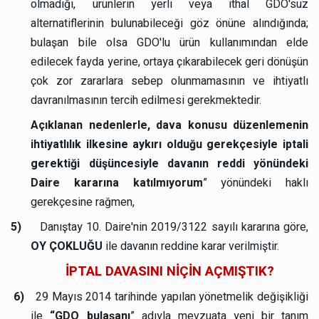
olmadığı, ürünlerin yerli veya ithal GDO'suz
alternatiflerinin bulunabileceği göz önüne alındığında;
bulaşan bile olsa GDO'lu ürün kullanımından elde
edilecek fayda yerine, ortaya çıkarabilecek geri dönüşün
çok zor zararlara sebep olunmamasının ve ihtiyatlı
davranılmasının tercih edilmesi gerekmektedir.
Açıklanan nedenlerle, dava konusu düzenlemenin
ihtiyatlılık ilkesine aykırı olduğu gerekçesiyle iptali
gerektiği düşüncesiyle davanın reddi yönündeki
Daire kararına katılmıyorum
” yönündeki haklı
gerekçesine rağmen,
5)
Danıştay 10. Daire'nin 2019/3122 sayılı kararına göre,
OY ÇOKLUĞU
ile davanın reddine karar verilmiştir.
İPTAL DAVASINI NİÇİN AÇMIŞTIK?
6)
29 Mayıs 2014 tarihinde yapılan yönetmelik değişikliği
ile
“GDO bulaşanı
” adıyla mevzuata yeni bir tanım