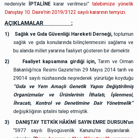
nedeniyle
İPTALİNE
karar verilmesi”
talebimize yönelik
Danıştay 10. Daire'nin 2019/3122 sayılı kararının temyizi.
AÇIKLAMALAR :
1)
Sağlık ve Gıda Güvenliği Hareketi Derneği,
toplumun
sağlık ve gıda konularında bilinçlenmesini sağlama ve
bu alanda millet yararına faaliyet gösteren bir dernektir.
2)
Faaliyet kapsamına girdiği için,
Tarım ve Orman
Bakanlığı'nca Resmi Gazete'nin 29 Mayıs 2014 tarih ve
29014 sayılı nüshasında neşrederek yürürlüğe koyduğu
“Gıda ve Yem Amaçlı Genetik Yapısı Değiştirilmiş
Organizmalar ve Ürünlerinin İthalatı, İşlenmesi,
İhracatı, Kontrol ve Denetimine Dair Yönetmelik”
değişikliğinin iptalini talep etmiştik.
3)
DANIŞTAY TETKİK HÂKİMİ SAYIN EMRE DURSUN'un
“5977 sayılı Biyogüvenlik Kanunu'na dayanılarak