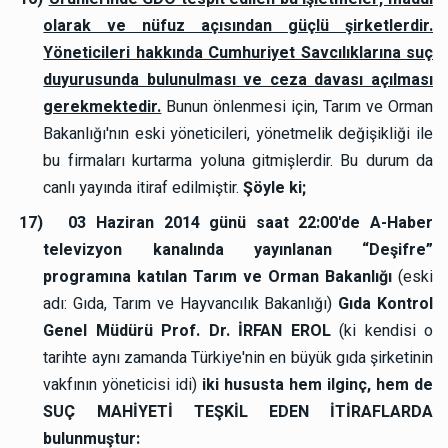
olarak ve nüfuz açısından güçlü şirketlerdir.
Yöneticileri hakkında Cumhuriyet Savcılıklarına suç
duyurusunda bulunulması ve ceza davası açılması
gerekmektedir.
Bunun önlenmesi için, Tarım ve Orman
Bakanlığı'nın eski yöneticileri, yönetmelik değişikliği ile
bu firmaları kurtarma yoluna gitmişlerdir. Bu durum da
canlı yayında itiraf edilmiştir.
Şöyle ki;
17)
03 Haziran 2014 günü saat 22:00'de A-Haber
televizyon kanalında yayınlanan “Deşifre”
programına katılan Tarım ve Orman Bakanlığı
(eski
adı: Gıda, Tarım ve Hayvancılık Bakanlığı)
Gıda Kontrol
Genel Müdürü Prof. Dr. İRFAN EROL
(ki kendisi o
tarihte aynı zamanda Türkiye'nin en büyük gıda şirketinin
vakfının yöneticisi idi)
iki hususta hem ilginç, hem de
SUÇ MAHİYETİ TEŞKİL EDEN İTİRAFLARDA
bulunmuştur: