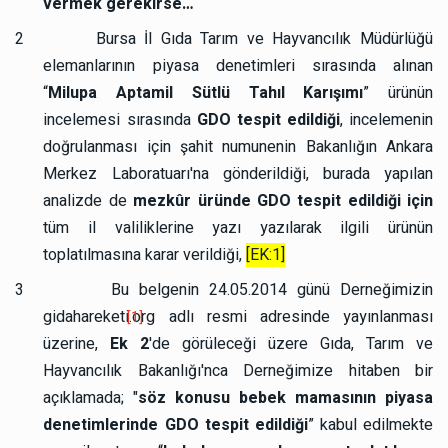
vermek gerekirse…
2
Bursa İl Gıda Tarım ve Hayvancılık Müdürlüğü
elemanlarının piyasa denetimleri sırasında alınan
“
Milupa Aptamil Sütlü Tahıl Karışımı
” ürünün
incelemesi sırasında
GDO tespit edildiği
, incelemenin
doğrulanması için şahit numunenin Bakanlığın Ankara
Merkez Laboratuarı'na gönderildiği, burada yapılan
analizde de
mezkûr üründe GDO tespit edildiği için
tüm il valiliklerine yazı yazılarak ilgili ürünün
toplatılmasına karar verildiği,
[EK:1]
3
Bu belgenin 24.05.2014 günü Derneğimizin
gidahareketi.org
adlı resmi adresinde yayınlanması
[1]
üzerine,
Ek 2
'de görüleceği üzere Gıda, Tarım ve
Hayvancılık Bakanlığı'nca Derneğimize hitaben bir
açıklamada; "
söz konusu bebek mamasının piyasa
denetimlerinde GDO tespit edildiği
” kabul edilmekte