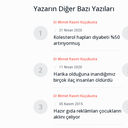
Yazarın Diğer Bazı Yazıları
kusta
Dr Ahmet Rasim Küçükusta
21 Nisan 2020
1
rı diyabeti %50
Kolesterol hapları diyabeti %50
artırıyormuş
kusta
Dr Ahmet Rasim Küçükusta
11 Nisan 2020
2
 inandığımız
Harika olduğuna inandığımız
ları öldürdü
birçok ilaç insanları öldürdü
kusta
Dr Ahmet Rasim Küçükusta
05 Kasım 2015
3
mları çocukların
Hazır gıda reklâmları çocukların
aklını çeliyor