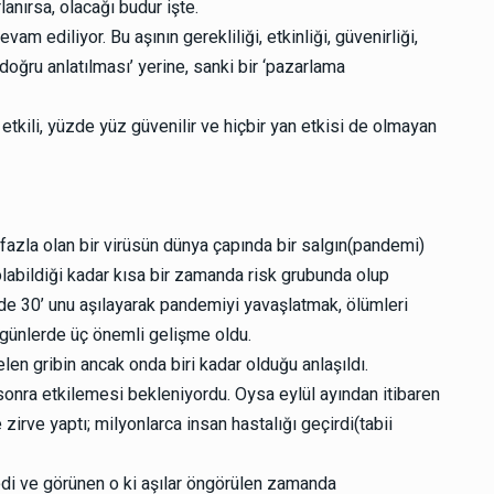
lanırsa, olacağı budur işte.
m ediliyor. Bu aşının gerekliliği, etkinliği, güvenirliği,
 doğru anlatılması’ yerine, sanki bir ‘pazarlama
tkili, yüzde yüz güvenilir ve hiçbir yan etkisi de olmayan
 fazla olan bir virüsün dünya çapında bir salgın(pandemi)
labildiği kadar kısa bir zamanda risk grubunda olup
de 30’ unu aşılayarak pandemiyi yavaşlatmak, ölümleri
n günlerde üç önemli gelişme oldu.
en gribin ancak onda biri kadar olduğu anlaşıldı.
sonra etkilemesi bekleniyordu. Oysa eylül ayından itibaren
irve yaptı; milyonlarca insan hastalığı geçirdi(tabii
i ve görünen o ki aşılar öngörülen zamanda