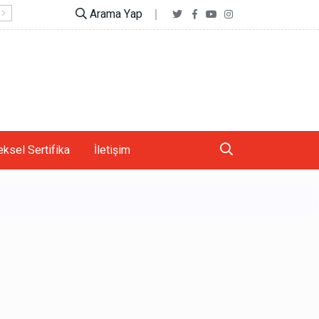
Arama Yap
Telefonlar vücudunuzun şeklini nasıl değiştiriyor?
ksel Sertifika
İletişim