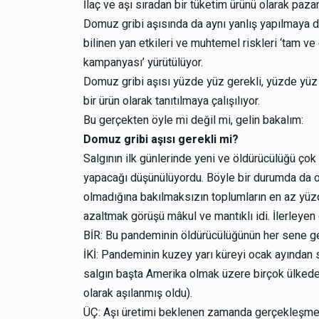
İlaç ve aşı sıradan bir tüketim ürünü olarak pazar
Domuz gribi aşısında da aynı yanlış yapılmaya deva
bilinen yan etkileri ve muhtemel riskleri ‘tam ve
kampanyası’ yürütülüyor.
Domuz gribi aşısı yüzde yüz gerekli, yüzde yüz e
bir ürün olarak tanıtılmaya çalışılıyor.
Bu gerçekten öyle mi değil mi, gelin bakalım:
Domuz gribi aşısı gerekli mi?
Salgının ilk günlerinde yeni ve öldürücülüğü çok
yapacağı düşünülüyordu. Böyle bir durumda da o
olmadığına bakılmaksızın toplumların en az yüz
azaltmak görüşü mâkul ve mantıklı idi. İlerleye
BİR: Bu pandeminin öldürücülüğünün her sene gel
İKİ: Pandeminin kuzey yarı küreyi ocak ayından 
salgın başta Amerika olmak üzere birçok ülkede z
olarak aşılanmış oldu).
ÜÇ: Aşı üretimi beklenen zamanda gerçekleşmed