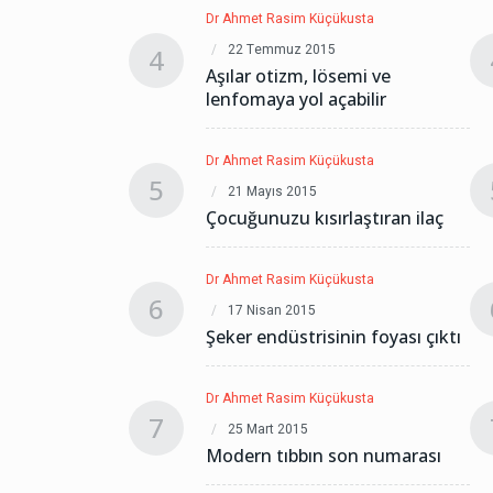
kusta
Dr Ahmet Rasim Küçükusta
22 Temmuz 2015
4
semi ve
Aşılar otizm, lösemi ve
abilir
lenfomaya yol açabilir
kusta
Dr Ahmet Rasim Küçükusta
5
21 Mayıs 2015
laştıran ilaç
Çocuğunuzu kısırlaştıran ilaç
kusta
Dr Ahmet Rasim Küçükusta
6
17 Nisan 2015
nin foyası çıktı
Şeker endüstrisinin foyası çıktı
kusta
Dr Ahmet Rasim Küçükusta
7
25 Mart 2015
son numarası
Modern tıbbın son numarası