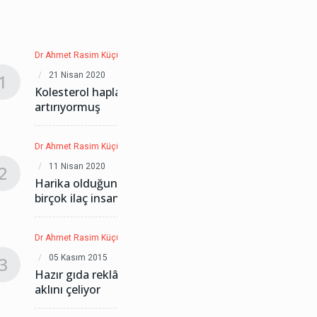
Dr Ahmet Rasim Küçükusta
Dr Ahmet Rasi
21 Nisan 2020
21 Nisan 20
1
1
Kolesterol hapları diyabeti %50
Kolesterol 
artırıyormuş
artırıyormu
Dr Ahmet Rasim Küçükusta
Dr Ahmet Rasi
11 Nisan 2020
11 Nisan 20
2
2
Harika olduğuna inandığımız
Harika oldu
birçok ilaç insanları öldürdü
birçok ilaç 
Dr Ahmet Rasim Küçükusta
Dr Ahmet Rasi
05 Kasım 2015
05 Kasım 2
3
3
Hazır gıda reklâmları çocukların
Hazır gıda 
aklını çeliyor
aklını çeliyo