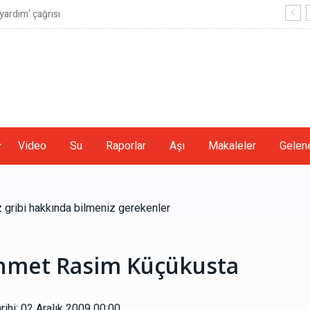
ardım' çağrısı
Video
Su
Raporlar
Aşı
Makaleler
Gelene
gribi hakkında bilmeniz gerekenler
hmet Rasim Küçükusta
ihi: 02 Aralık 2009 00:00