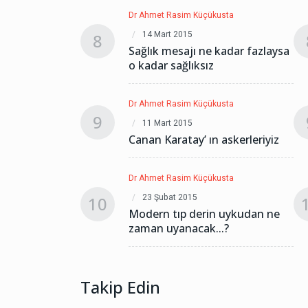
kusta
Dr Ahmet Rasim Küçükusta
14 Mart 2015
8
 kadar fazlaysa
Sağlık mesajı ne kadar fazlaysa
z
o kadar sağlıksız
kusta
Dr Ahmet Rasim Küçükusta
9
11 Mart 2015
n askerleriyiz
Canan Karatay’ ın askerleriyiz
kusta
Dr Ahmet Rasim Küçükusta
23 Şubat 2015
10
n uykudan ne
Modern tıp derin uykudan ne
..?
zaman uyanacak...?
Takip Edin