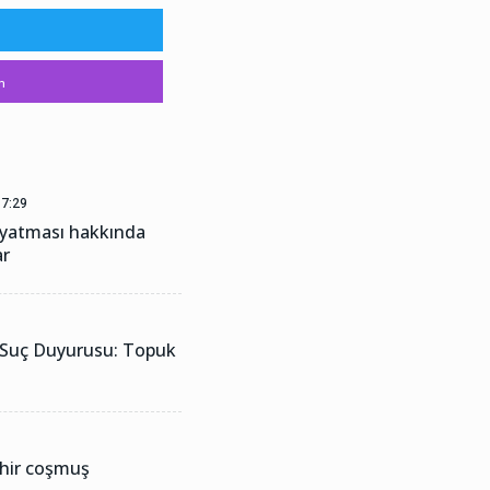
m
7:29
dayatması hakkında
ar
 Suç Duyurusu: Topuk
ehir coşmuş