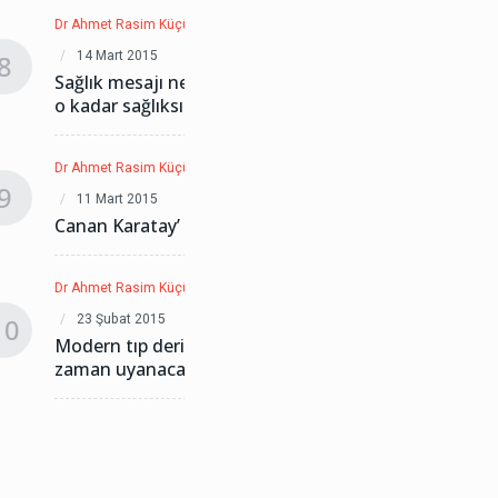
Dr Ahmet Rasim Küçükusta
Dr Ahmet Rasi
14 Mart 2015
14 Mart 201
8
8
Sağlık mesajı ne kadar fazlaysa
Sağlık mesa
o kadar sağlıksız
o kadar sağl
Dr Ahmet Rasim Küçükusta
Dr Ahmet Rasi
9
9
11 Mart 2015
11 Mart 201
Canan Karatay’ ın askerleriyiz
Canan Karata
Dr Ahmet Rasim Küçükusta
Dr Ahmet Rasi
23 Şubat 2015
23 Şubat 20
10
10
Modern tıp derin uykudan ne
Modern tıp
zaman uyanacak...?
zaman uyan