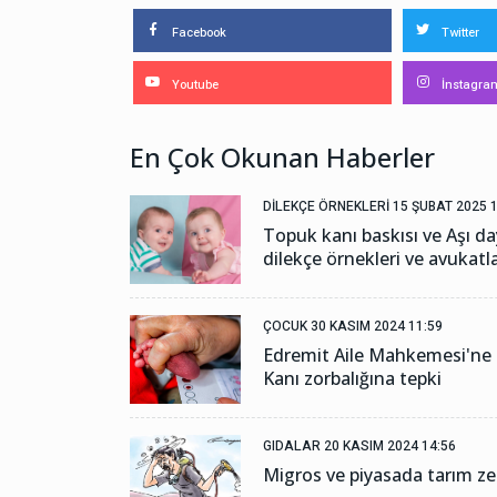
Facebook
Twitter
Youtube
İnstagra
En Çok Okunan Haberler
DILEKÇE ÖRNEKLERI
15 ŞUBAT 2025 1
Topuk kanı baskısı ve Aşı 
dilekçe örnekleri ve avukatl
ÇOCUK
30 KASIM 2024 11:59
Edremit Aile Mahkemesi'ne
Kanı zorbalığına tepki
GIDALAR
20 KASIM 2024 14:56
Migros ve piyasada tarım z