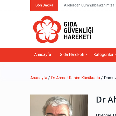
Son Dakika
Ailelerden Cumhurbaşkanımıza 'y
Anasayfa
Gıda Hareketi
Kategoriler
Anasayfa
/
Dr Ahmet Rasim Küçükusta
/ Domuz 
Dr A
Eklenme Tar