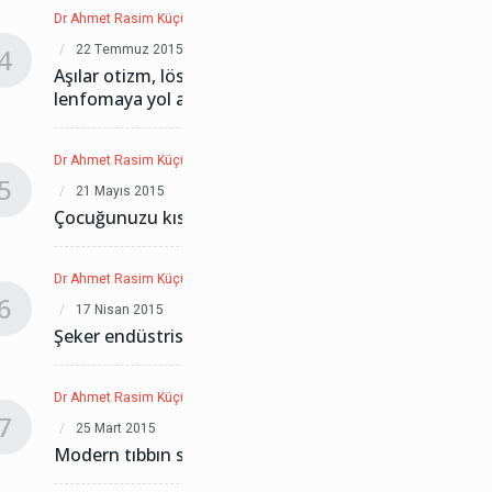
Dr Ahmet Rasim Küçükusta
Dr Ahmet Rasi
22 Temmuz 2015
22 Temmuz
4
4
Aşılar otizm, lösemi ve
Aşılar otizm
lenfomaya yol açabilir
lenfomaya y
Dr Ahmet Rasim Küçükusta
Dr Ahmet Rasi
5
5
21 Mayıs 2015
21 Mayıs 20
Çocuğunuzu kısırlaştıran ilaç
Çocuğunuzu 
Dr Ahmet Rasim Küçükusta
Dr Ahmet Rasi
6
6
17 Nisan 2015
17 Nisan 20
Şeker endüstrisinin foyası çıktı
Şeker endüst
Dr Ahmet Rasim Küçükusta
Dr Ahmet Rasi
7
7
25 Mart 2015
25 Mart 201
Modern tıbbın son numarası
Modern tıb