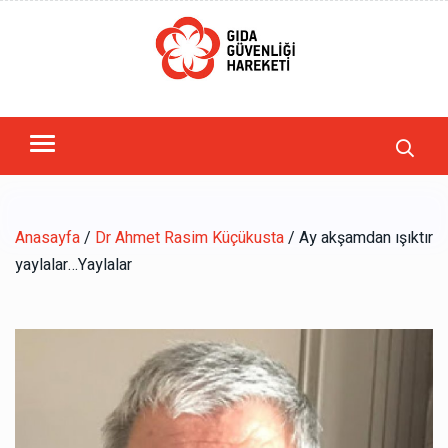
Anasayfa
/
Dr Ahmet Rasim Küçükusta
/ Ay akşamdan ışıktır
yaylalar…Yaylalar