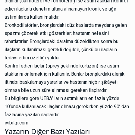
olanlar (salmoterol ve formoterol) ise astım atakları kontrol
edici ilaçlarla denetim altına alınamayan kronik ve ağır
astımlılarda kullanılmalıdır.
Bronkodilatörler, bronşlardaki düz kaslarda meydana gelen
spazmı çözerek etki gösterirler; hastanın nefesini
rahatlatırlar. Bronşlardaki daralma düzeldikten sonra bu
ilaçların kullanılması gerekli değildir, çünkü bu ilaçların
tedavi edici özelliği yoktur.
Kontrol edici ilaçlar (sprey şeklinde kortizon) ise astım
ataklarını önlemek için kullanılır. Bunlar bronşlardaki alerjik
iltihabı baskılamaya yararlar ve hastanın hiçbir şikâyeti
olmasa bile uzun süre alınması gereken ilaçlardır.
Bu bilgilere göre UEBA’ ların astımlıların en fazla yüzde
10’unda kullanılacak ilaçlar olması gerekirken yüzde 90’ dan
fazlasına yazılan ilaçlardır.
iyibilgi.com
Yazarın Diğer Bazı Yazıları