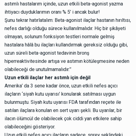
astımlı hastalarım içinde, uzun etkili beta-agonist yazma
ihtiyacı duyduklarımın oranı % 5’ i ancak bulur!
Şunu tekrar hatırlatalım: Beta-agonist ilaçlar hastanın hırıltısı,
nefes darlığı olduğu sürece kullanılmalıdır. Hiç bir şikâyeti
olmayan, solunum fonksiyon testleri normale gelmiş
hastalara hâlâ bu ilaçları kullandırmak gereksiz olduğu gibi,
uzun süreli beta-agonist tedavinin bronş
hiperreaktivitesinde artışa ve astımın kötüleşmesine neden
olabileceği de unutulmamalıdır.’’
Uzun etkili ilaçlar her astımlı için değil
Amerika’ da 3 sene kadar önce, uzun etkili nefes açıcı
ilaçların ‘siyah kutu uyarısı’ konularak satılması uygun
bulunmuştu. Siyah kutu uyarısı FDA tarafından reçete ile
satılan ilaçlara konulan en sert uyarı şekli. Bu uyarılar, bir
ilacın ölümcül de olabilecek çok ciddi yan etkilere sahip
olabileceğini gösteriyor.
Uzun etkili nefes açıcı ilaçların sadece, sprey şeklindeki