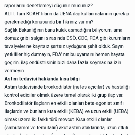
raporlarını denetlemeyi düşünür müsünüz?
ALTI: Tüm KOAH’ lıların da UENA ilaç kullanmalarının gerekip
gerekmediği konusunda bir fikriniz var mı?
Sağlık Bakanlığının bana kulak asmadığını biliyorum, ama
domuz gribi salgını sırasında DSÖ, CDC, FDA gibi kurumların
tavsiyelerine kayıtsız şartsız uyduğuna şahit olduk. Sayın
yetkililer hiç durmayın, FDA’ nın bu uyarısını hemen hayata
geçirin; ilaç endüstrisinin bizi daha fazla soymasına izin
vermeyin.
Astım tedavisi hakkında kısa bilgi
Astım tedavisinde bronkodilatör (nefes açıcılar) ve hastalığı
kontrol ediciler olmak üzere temel olarak iki grup ilaç var.
Bronkodilatör ilaçların en etkili olanları beta-agonist sınıfı
ilaçlardır ve bunların kısa etkili (KEBA) ve uzun etkili (UEBA)
olmak üzere iki farklı türü mevcut. Kısa etkili olanlar
(salbutamol ve terbutalin) akut astım ataklarında, uzun etkili