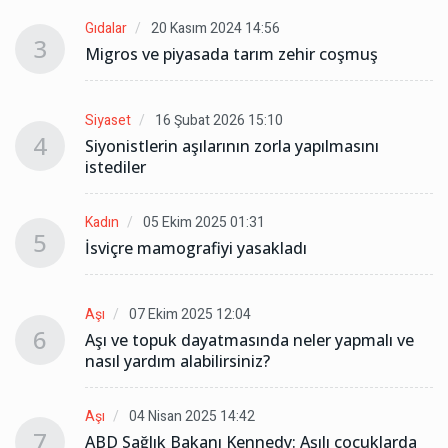
Gıdalar
20 Kasım 2024 14:56
3
Migros ve piyasada tarım zehir coşmuş
Siyaset
16 Şubat 2026 15:10
4
Siyonistlerin aşılarının zorla yapılmasını
istediler
Kadın
05 Ekim 2025 01:31
5
İsviçre mamografiyi yasakladı
Aşı
07 Ekim 2025 12:04
6
Aşı ve topuk dayatmasında neler yapmalı ve
nasıl yardım alabilirsiniz?
Aşı
04 Nisan 2025 14:42
7
ABD Sağlık Bakanı Kennedy: Aşılı çocuklarda