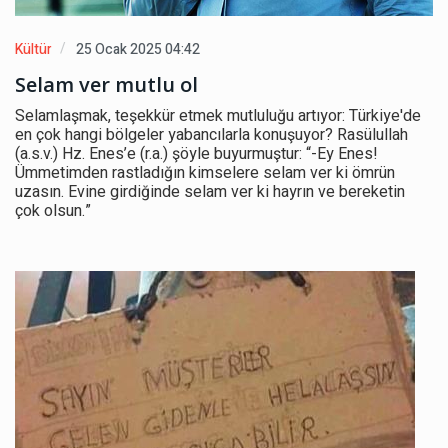
Kültür
25 Ocak 2025 04:42
Selam ver mutlu ol
Selamlaşmak, teşekkür etmek mutluluğu artıyor: Türkiye'de
en çok hangi bölgeler yabancılarla konuşuyor? Rasülullah
(a.s.v.) Hz. Enes’e (r.a.) şöyle buyurmuştur: “-Ey Enes!
Ümmetimden rastladığın kimselere selam ver ki ömrün
uzasın. Evine girdiğinde selam ver ki hayrın ve bereketin
çok olsun.”