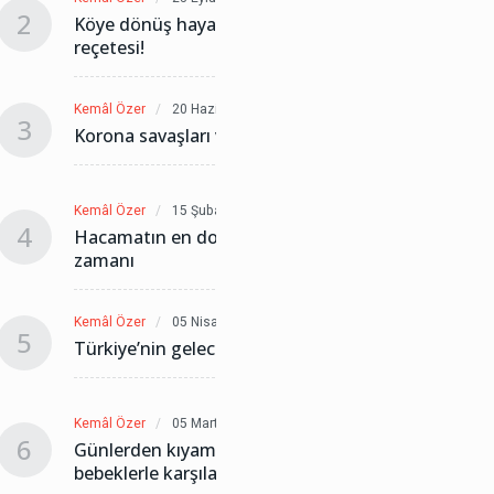
2
2
Köye dönüş hayal değil öze dönüş
Köye d
reçetesi!
reçetes
Kemâl Özer
20 Haziran 2025
Kemâl Öz
3
3
Korona savaşları ve yalan fırtınası
Korona 
Kemâl Özer
15 Şubat 2025
Kemâl Öz
4
4
Hacamatın en doğru gün ve
Hacama
zamanı
zaman
Kemâl Özer
05 Nisan 2024
Kemâl Öz
5
5
Türkiye’nin geleceği yok mu?
Türkiy
Kemâl Özer
05 Mart 2024
Kemâl Öz
6
6
Günlerden kıyamet ve Gazzeli
Günler
bebeklerle karşılaşma
bebekl