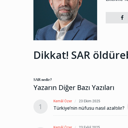
Dikkat! SAR öldüre
SAR nedir?
Yazarın Diğer Bazı Yazıları
2025
Kemâl Özer
23 Ekim 2025
1
nasıl azaltılır?
Türkiye’nin nüfusu nasıl azaltılır?
2025
Kemâl Özer
23 Eylül 2025