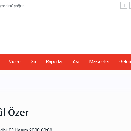
ardım' çağrısı
Video
Su
Raporlar
Aşı
Makaleler
Gelen
r…
l Özer
rihi: 03 Kasım 2008 00:00