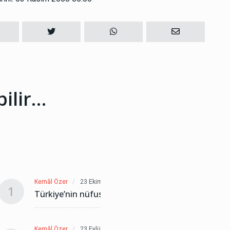
bilir…
Kemâl Özer
23 Ekim 2025
Kemâl Öz
1
1
Türkiye’nin nüfusu nasıl azaltılır?
Türkiye
Kemâl Özer
23 Eylül 2025
Kemâl Öz