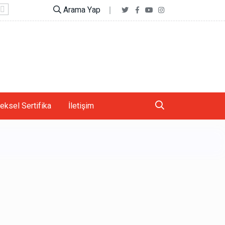
Arama Yap
Telefonlar vücudunuzun şeklini nasıl değiştiriyor?
eksel Sertifika
İletişim