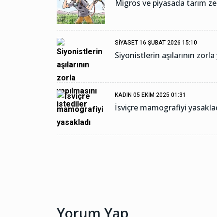
Migros ve piyasada tarım z
SIYASET
16 ŞUBAT 2026 15:10
Siyonistlerin aşılarının zorla
KADIN
05 EKIM 2025 01:31
İsviçre mamografiyi yasakla
Yorum Yap