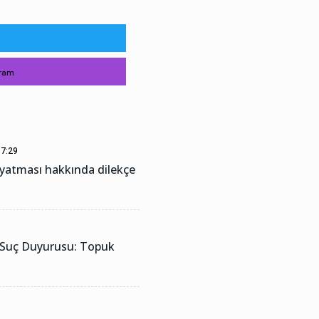
gram
7:29
ayatması hakkında dilekçe
 Suç Duyurusu: Topuk