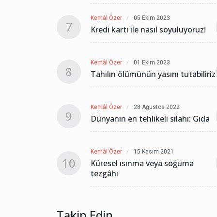
2023
Kemâl Özer
05 Ekim 2023
7
l soyuluyoruz!
Kredi kartı ile nasıl soyuluyoruz!
2023
Kemâl Özer
01 Ekim 2023
8
sını tutabiliriz
Tahılın ölümünün yasını tutabiliriz
os 2022
Kemâl Özer
28 Ağustos 2022
9
li silahı: Gıda
Dünyanın en tehlikeli silahı: Gıda
 2021
Kemâl Özer
15 Kasım 2021
10
ya soğuma
Küresel ısınma veya soğuma
tezgâhı
Takip Edin