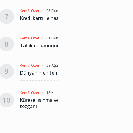
Kemâl Özer
05 Ekim 2023
Kemâl Öz
7
7
Kredi kartı ile nasıl soyuluyoruz!
Kredi k
Kemâl Özer
01 Ekim 2023
Kemâl Öz
8
8
Tahılın ölümünün yasını tutabiliriz
Tahılın
Kemâl Özer
28 Ağustos 2022
Kemâl Öz
9
9
Dünyanın en tehlikeli silahı: Gıda
Dünyanı
Kemâl Özer
15 Kasım 2021
Kemâl Öz
10
10
Küresel ısınma veya soğuma
Kürese
tezgâhı
tezgâh