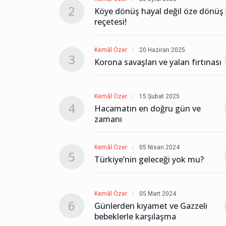
2
değil öze dönüş
Köye dönüş hayal değil öze dönüş
reçetesi!
an 2025
Kemâl Özer
20 Haziran 2025
3
 yalan fırtınası
Korona savaşları ve yalan fırtınası
 2025
Kemâl Özer
15 Şubat 2025
4
ru gün ve
Hacamatın en doğru gün ve
zamanı
 2024
Kemâl Özer
05 Nisan 2024
5
ği yok mu?
Türkiye’nin geleceği yok mu?
2024
Kemâl Özer
05 Mart 2024
6
 ve Gazzeli
Günlerden kıyamet ve Gazzeli
şma
bebeklerle karşılaşma