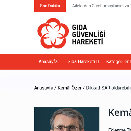
Son Dakika
Ailelerden Cumhurbaşkanımıza 'y
Anasayfa
Gıda Hareketi
Kategoriler
Anasayfa
/
Kemâl Özer
/ Dikkat! SAR öldürebili
Kemâ
Eklenme Ta