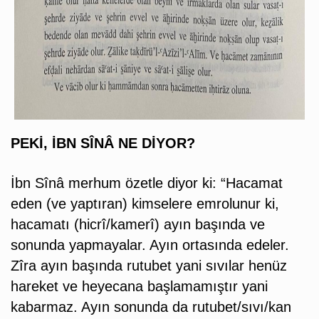
PEKİ, İBN SÎNÂ NE DİYOR?
İbn Sînâ merhum özetle diyor ki: “Hacamat
eden (ve yaptıran) kimselere emrolunur ki,
hacamatı (hicrî/kamerî) ayın başında ve
sonunda yapmayalar. Ayın ortasında edeler.
Zîra ayın başında rutubet yani sıvılar henüz
hareket ve heyecana başlamamıştır yani
kabarmaz. Ayın sonunda da rutubet/sıvı/kan