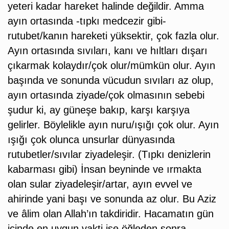
yeteri kadar hareket halinde değildir. Amma
ayın ortasında -tıpkı medcezir gibi-
rutubet/kanın hareketi yüksektir, çok fazla olur.
Ayın ortasında sıvıları, kanı ve hıltları dışarı
çıkarmak kolaydır/çok olur/mümkün olur. Ayın
başında ve sonunda vücudun sıvıları az olup,
ayın ortasında ziyade/çok olmasının sebebi
şudur ki, ay güneşe bakıp, karşı karşıya
gelirler. Böylelikle ayın nuru/ışığı çok olur. Ayın
ışığı çok olunca unsurlar dünyasında
rutubetler/sıvılar ziyadeleşir. (Tıpkı denizlerin
kabarması gibi) İnsan beyninde ve ırmakta
olan sular ziyadeleşir/artar, ayın evvel ve
ahirinde yani başı ve sonunda az olur. Bu Aziz
ve âlim olan Allah’ın takdiridir. Hacamatın gün
içinde en uygun vakti ise öğleden sonra