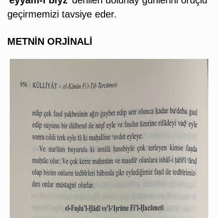
‘
eyyâm-ı biyz
’ denilen dolunay günlerini oruçlu
geçirmemizi tavsiye eder.
METNİN ORJİNALİ