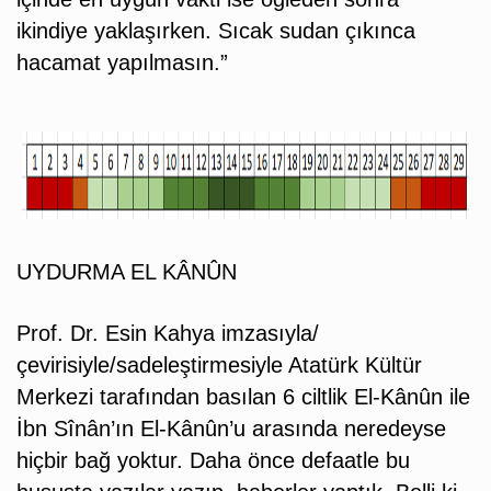
ikindiye yaklaşırken. Sıcak sudan çıkınca
hacamat yapılmasın.”
UYDURMA EL KÂNÛN
Prof. Dr. Esin Kahya imzasıyla/
çevirisiyle/sadeleştirmesiyle Atatürk Kültür
Merkezi tarafından basılan 6 ciltlik El-Kânûn ile
İbn Sînân’ın El-Kânûn’u arasında neredeyse
hiçbir bağ yoktur. Daha önce defaatle bu