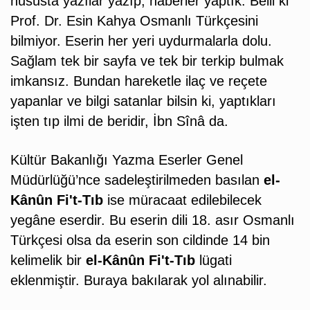
hususta yazılar yazıp, haberler yaptık. Belli ki
Prof. Dr. Esin Kahya Osmanlı Türkçesini
bilmiyor. Eserin her yeri uydurmalarla dolu.
Sağlam tek bir sayfa ve tek bir terkip bulmak
imkansız. Bundan hareketle ilaç ve reçete
yapanlar ve bilgi satanlar bilsin ki, yaptıkları
işten tıp ilmi de beridir, İbn Sînâ da.
Kültür Bakanlığı Yazma Eserler Genel
Müdürlüğü’nce sadeleştirilmeden basılan
el-
Kânûn Fi't-Tıb
ise müracaat edilebilecek
yegâne eserdir. Bu eserin dili 18. asır Osmanlı
Türkçesi olsa da eserin son cildinde 14 bin
kelimelik bir
el-Kânûn Fi't-Tıb
lügati
eklenmiştir. Buraya bakılarak yol alınabilir.