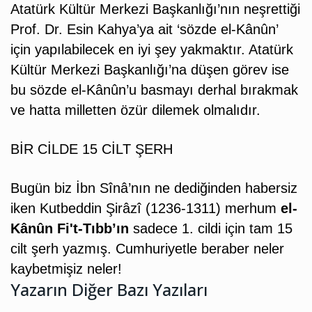
Atatürk Kültür Merkezi Başkanlığı’nın neşrettiği
Prof. Dr. Esin Kahya’ya ait ‘sözde el-Kânûn’
için yapılabilecek en iyi şey yakmaktır. Atatürk
Kültür Merkezi Başkanlığı’na düşen görev ise
bu sözde el-Kânûn’u basmayı derhal bırakmak
ve hatta milletten özür dilemek olmalıdır.
BİR CİLDE 15 CİLT ŞERH
Bugün biz İbn Sînâ’nın ne dediğinden habersiz
iken Kutbeddin Şirâzî (1236-1311) merhum
el-
Kânûn Fi't-Tıbb’ın
sadece 1. cildi için tam 15
cilt şerh yazmış. Cumhuriyetle beraber neler
kaybetmişiz neler!
Yazarın Diğer Bazı Yazıları